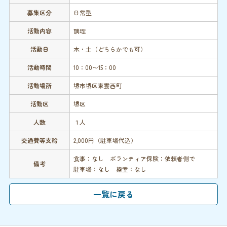
募集区分
日常型
活動内容
調理
活動日
木・土（どちらかでも可）
活動時間
10：00〜15：00
活動場所
堺市堺区東雲西町
活動区
堺区
人数
１人
交通費等支給
2,000円（駐車場代込）
食事：なし ボランティア保険：依頼者側で
備考
駐車場：なし 控室：なし