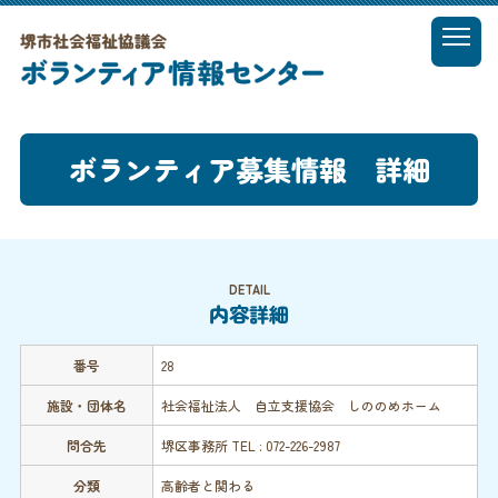
t
o
MENU
g
g
l
ボランティア募集情報 詳細
e
n
a
v
i
g
DETAIL
a
内容詳細
t
i
番号
28
o
n
施設・団体名
社会福祉法人 自立支援協会 しののめホーム
問合先
堺区事務所 TEL : 072-226-2987
分類
高齢者と関わる