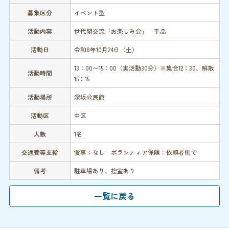
募集区分
イベント型
活動内容
世代間交流「お楽しみ会」 手品
活動日
令和8年10月24日（土）
13：00〜15：00（実活動30分）※集合12：30、解散
活動時間
15：15
活動場所
深坂公民館
活動区
中区
人数
1名
交通費等支給
食事：なし ボランティア保険：依頼者側で
備考
駐車場あり、控室あり