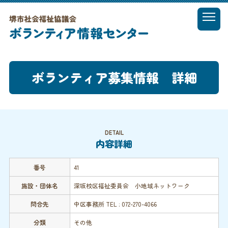
t
o
MENU
g
g
l
ボランティア募集情報 詳細
e
n
a
v
i
g
DETAIL
a
内容詳細
t
i
番号
41
o
n
施設・団体名
深坂校区福祉委員会 小地域ネットワーク
問合先
中区事務所 TEL : 072-270-4066
分類
その他