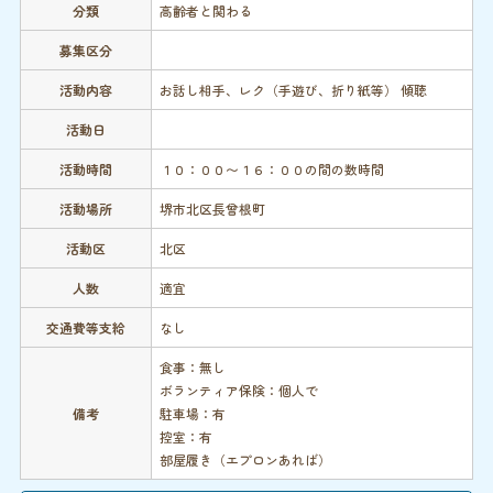
分類
高齢者と関わる
募集区分
活動内容
お話し相手、レク（手遊び、折り紙等） 傾聴
活動日
活動時間
１０：００〜１６：００の間の数時間
活動場所
堺市北区長曾根町
活動区
北区
人数
適宜
交通費等支給
なし
食事：無し
ボランティア保険：個人で
備考
駐車場：有
控室：有
部屋履き（エプロンあれば）