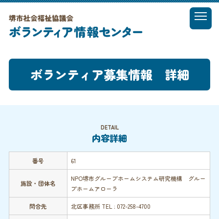
t
o
MENU
g
g
l
ボランティア募集情報 詳細
e
n
a
v
i
g
DETAIL
a
内容詳細
t
i
番号
61
o
n
NPO堺市グループホームシステム研究機構 グルー
施設・団体名
プホームアローラ
問合先
北区事務所 TEL : 072-258-4700