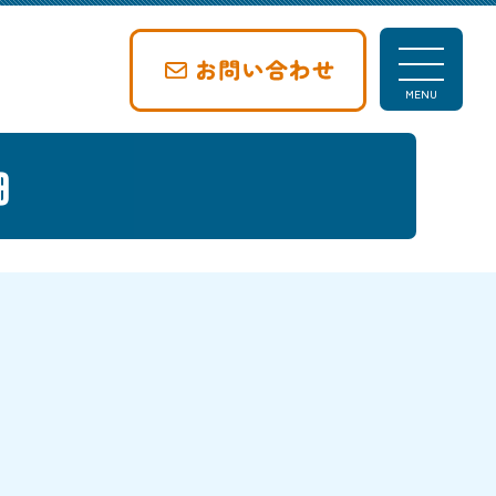
t
MENU
o
g
g
細
l
e
n
a
v
i
g
a
t
i
o