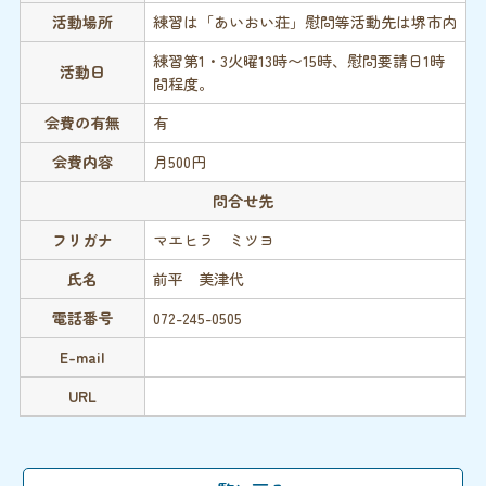
活動場所
練習は「あいおい荘」慰問等活動先は堺市内
練習第1・3火曜13時〜15時、慰問要請日1時
活動日
間程度。
会費の有無
有
会費内容
月500円
問合せ先
フリガナ
マエヒラ ミツヨ
氏名
前平 美津代
電話番号
072-245-0505
E-mail
URL