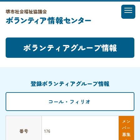
t
o
MENU
g
g
l
ボランティアグループ情報
e
n
a
v
i
g
登録ボランティアグループ情報
a
t
i
コール・フィリオ
o
n
メン
バー
番号
176
募集