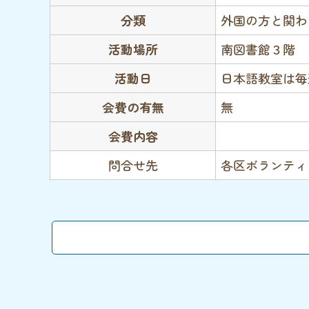
分類
外国の方と関
活動場所
南図書館３階
活動日
日本語教室は
会費の有無
無
会費内容
問合せ先
各区ボランティ