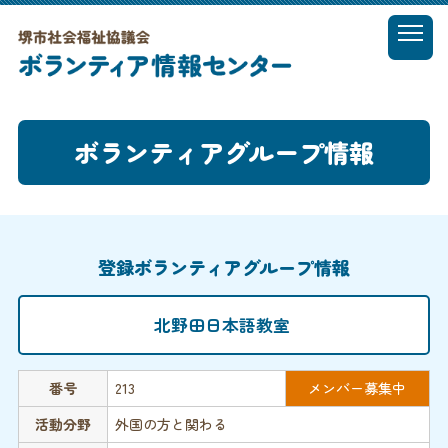
t
o
MENU
g
g
l
ボランティアグループ情報
e
n
a
v
i
g
登録ボランティアグループ情報
a
t
i
北野田日本語教室
o
n
番号
213
メンバー募集中
活動分野
外国の方と関わる