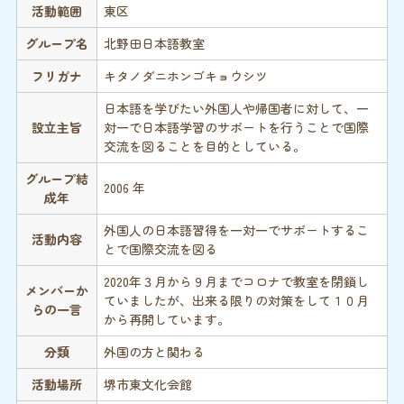
活動範囲
東区
グループ名
北野田日本語教室
フリガナ
キタノダニホンゴキョウシツ
日本語を学びたい外国人や帰国者に対して、一
設立主旨
対一で日本語学習のサポートを行うことで国際
交流を図ることを目的としている。
グループ結
2006 年
成年
外国人の日本語習得を一対一でサポートするこ
活動内容
とで国際交流を図る
2020年３月から９月までコロナで教室を閉鎖し
メンバーか
ていましたが、出来る限りの対策をして１０月
らの一言
から再開しています。
分類
外国の方と関わる
活動場所
堺市東文化会館