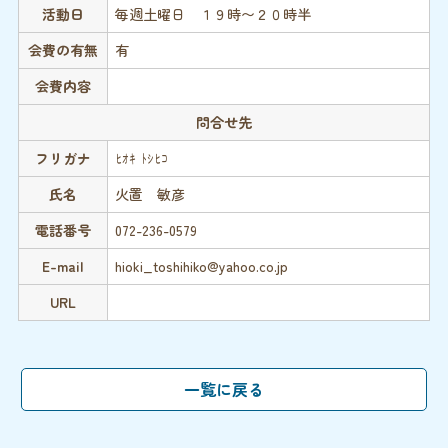
活動日
毎週土曜日 １９時〜２０時半
会費の有無
有
会費内容
問合せ先
フリガナ
ﾋｵｷ ﾄｼﾋｺ
氏名
火置 敏彦
電話番号
072-236-0579
E-mail
hioki_toshihiko@yahoo.co.jp
URL