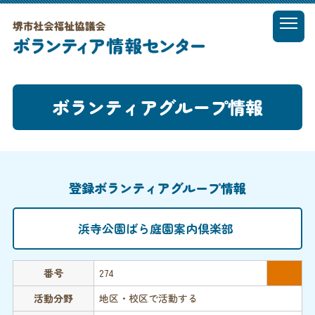
t
o
MENU
g
g
l
ボランティアグループ情報
e
n
a
v
i
g
登録ボランティアグループ情報
a
t
i
浜寺公園ばら庭園案内倶楽部
o
n
番号
274
活動分野
地区・校区で活動する