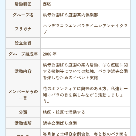
活動範囲
西区
グループ名
浜寺公園ばら庭園案内倶楽部
ハマデラコウエンバラテイエンアンナイクラ
フリガナ
ブ
設立主旨
グループ結成年
2006 年
浜寺公園ばら庭園の案内活動、ばら庭園に関
活動内容
する植物等についての勉強、バラや浜寺公園
を楽しむためのイベント実施
花のボランティアに興味のある方、私達と一
メンバーからの
緒にバラの香を楽しみながら活動しましょ
一言
う。
分類
地区・校区で活動する
活動場所
浜寺公園ばら庭園
毎月第２土曜日定例会他 春と秋のバラ園を