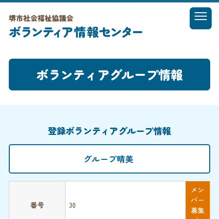
t
o
MENU
g
g
l
ボランティアグループ情報
e
n
a
v
i
g
登録ボランティアグループ情報
a
t
i
グループ晴美
o
n
メン
バー
番号
30
募集