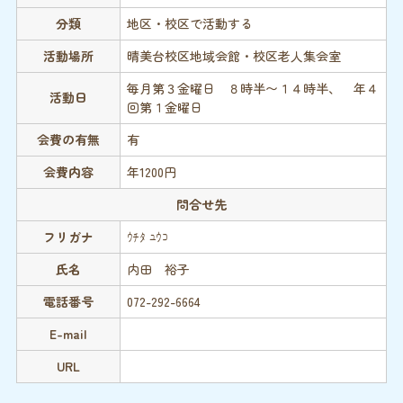
分類
地区・校区で活動する
活動場所
晴美台校区地域会館・校区老人集会室
毎月第３金曜日 ８時半〜１４時半、 年４
活動日
回第１金曜日
会費の有無
有
会費内容
年1200円
問合せ先
フリガナ
ｳﾁﾀ ﾕｳｺ
氏名
内田 裕子
電話番号
072-292-6664
E-mail
URL