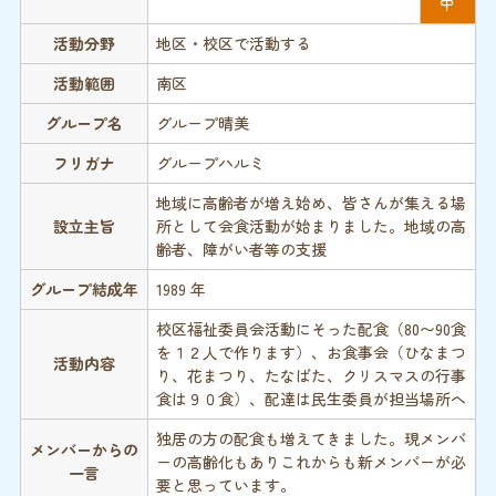
中
活動分野
地区・校区で活動する
活動範囲
南区
グループ名
グループ晴美
フリガナ
グループハルミ
地域に高齢者が増え始め、皆さんが集える場
設立主旨
所として会食活動が始まりました。地域の高
齢者、障がい者等の支援
グループ結成年
1989 年
校区福祉委員会活動にそった配食（80〜90食
を１２人で作ります）、お食事会（ひなまつ
活動内容
り、花まつり、たなばた、クリスマスの行事
食は９０食）、配達は民生委員が担当場所へ
独居の方の配食も増えてきました。現メンバ
メンバーからの
ーの高齢化もありこれからも新メンバーが必
一言
要と思っています。