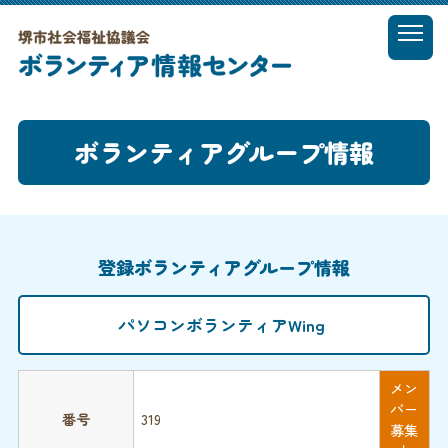
t
o
MENU
g
g
l
ボランティアグループ情報
e
n
a
v
i
g
登録ボランティアグループ情報
a
t
i
パソコンボランティアWing
o
n
メン
バー
番号
319
募集