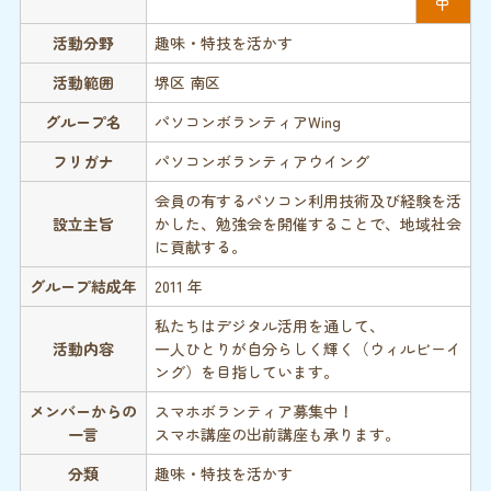
中
活動分野
趣味・特技を活かす
活動範囲
堺区 南区
グループ名
パソコンボランティアWing
フリガナ
パソコンボランティアウイング
会員の有するパソコン利用技術及び経験を活
設立主旨
かした、勉強会を開催することで、地域社会
に貢献する。
グループ結成年
2011 年
私たちはデジタル活用を通して、
活動内容
一人ひとりが自分らしく輝く（ウィルビーイ
ング）を目指しています。
メンバーからの
スマホボランティア募集中！
一言
スマホ講座の出前講座も承ります。
分類
趣味・特技を活かす