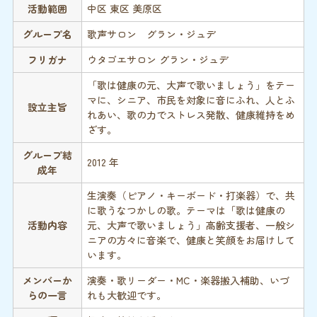
活動範囲
中区 東区 美原区
グループ名
歌声サロン グラン・ジュデ
フリガナ
ウタゴエサロン グラン・ジュデ
「歌は健康の元、大声で歌いましょう」をテー
マに、シニア、市民を対象に音にふれ、人とふ
設立主旨
れあい、歌の力でストレス発散、健康維持をめ
ざす。
グループ結
2012 年
成年
生演奏（ピアノ・キーボード・打楽器）で、共
に歌うなつかしの歌。テーマは「歌は健康の
活動内容
元、大声で歌いましょう」高齢支援者、一般シ
ニアの方々に音楽で、健康と笑顔をお届けして
います。
メンバーか
演奏・歌リーダー・MC・楽器搬入補助、いづ
らの一言
れも大歓迎です。