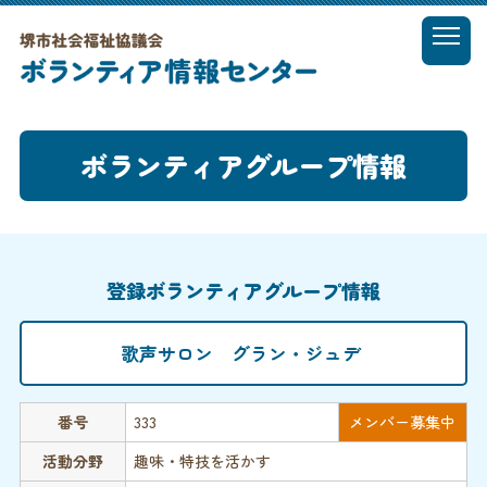
t
o
MENU
g
g
l
ボランティアグループ情報
e
n
a
v
i
g
登録ボランティアグループ情報
a
t
i
歌声サロン グラン・ジュデ
o
n
番号
333
メンバー募集中
活動分野
趣味・特技を活かす