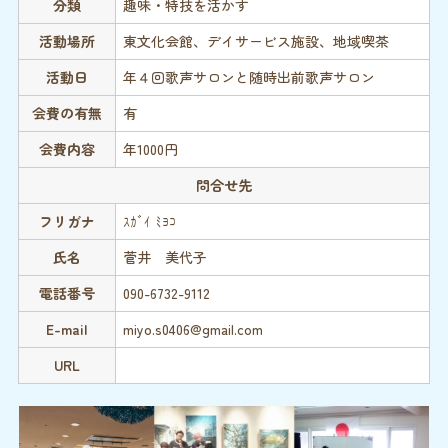
分類
趣味・特技を活かす
活動場所
東文化会館、デイサービス施設、地域喫茶
活動日
年４回歌声サロンと随時出前歌声サロン
会費の有無
有
会費内容
年1000円
問合せ先
フリガナ
ｽｶﾞｲ ﾐﾖｺ
氏名
菅井 美代子
電話番号
090-6732-9112
E-mail
miyo.s0406@gmail.com
URL