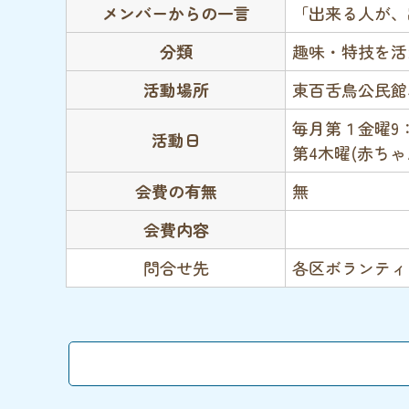
メンバーからの一言
「出来る人が、
分類
趣味・特技を
活動場所
東百舌鳥公民館
毎月第１金曜9：3
活動日
第4木曜(赤ちゃん
会費の有無
無
会費内容
問合せ先
各区ボランティ