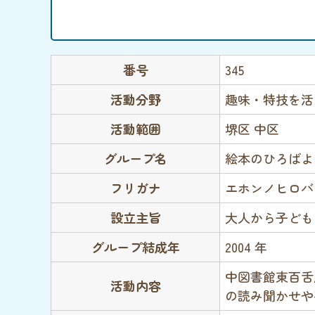
番号
345
活動分野
趣味・特技を活
活動範囲
堺区 中区
グループ名
絵本のひろばよ
フリガナ
エホンノヒロバ
設立主旨
大人から子ども
グループ結成年
2004 年
中図書館東百舌
活動内容
の読み聞かせや