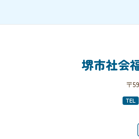
堺市社会
〒5
TEL