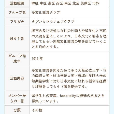
活動範囲
堺区 中区 東区 西区 南区 北区 美原区 市外
グループ名
多文化交流クラブ
フリガナ
タブンカコウリュウクラブ
堺市内及び近郊に在住の外国人や留学生と市民
の交流を図ることにより、日本文化と堺市を理
設立主旨
解してもらい国際文化交流の場を広げていくこ
とを目的とする。
グループ結
2012 年
成年
多文化交流を図るために主に大阪公立大学・羽
衣国際大学・桃山学院大学・帝塚山学院大学の
活動内容
短期留学生に対し日本文化に触れる機会を提供
し理解をしてもらう場を提供する。
メンバーか
留学生との交流、hospitalityに興味のある方を
らの一言
募集しています。
分類
その他