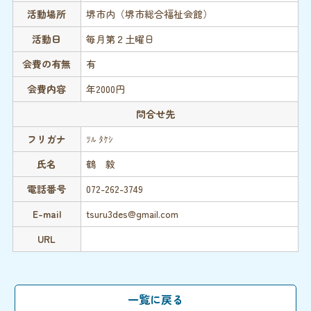
活動場所
堺市内（堺市総合福祉会館）
活動日
毎月第２土曜日
会費の有無
有
会費内容
年2000円
問合せ先
フリガナ
ﾂﾙ ﾀｹｼ
氏名
鶴 毅
電話番号
072-262-3749
E-mail
tsuru3des@gmail.com
URL