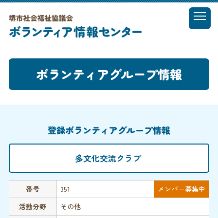
t
o
MENU
g
g
l
ボランティアグループ情報
e
n
a
v
i
g
登録ボランティアグループ情報
a
t
i
多文化交流クラブ
o
n
番号
351
メンバー募集中
活動分野
その他