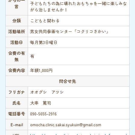
からの一
子どもたちの為に壊れたおもちゃを一緒に楽しみな
言
がら治しませんか！
分類
こどもと関わる
活動場所
男女共同参画センター「コクリコさかい」
活動日
毎月第3日曜日
会費の有
有
無
会費内容
年額1,000円
問合せ先
フリガナ
オオグシ アツシ
氏名
大串 篤司
電話番号
090-5655-2916
E-mail
omocha.clinic.sakai.syukuin@gmail.com