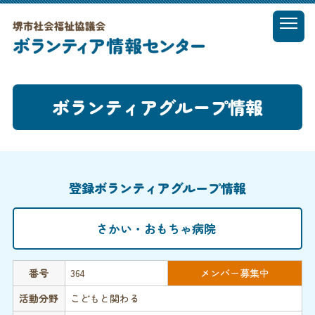
t
o
MENU
g
g
l
ボランティアグループ情報
e
n
a
v
i
g
登録ボランティアグループ情報
a
t
i
さかい・おもちゃ病院
o
n
番号
364
メンバー募集中
活動分野
こどもと関わる