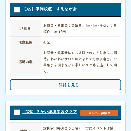
【327】平岡校区 すえなが会
お茶会・食事会：金曜日。わいわいサロン：日
活動日
曜日 年１5回
活動範囲
西区
お茶会・食事会は６５才以上の方を対象にご招
待。わいわいサロンはどなたでも参加自由。お
活動内容
茶菓子を頂きながら楽しいひと時を過ごして頂
く。
詳細を見る
【328】さかい環境学習クラブ
メンバー募集中
定例会（毎月２０日頃） 市民イベントは随
活動日