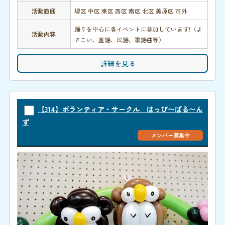
活動範囲
堺区 中区 東区 西区 南区 北区 美原区 市外
踊りを中心に各イベントに参加しています!（よ
活動内容
さこい、童謡、民謡、歌謡曲等）
詳細を見る
【314】ボランティア・サークル はっぴ〜ばる〜ん
ず
メンバー募集中