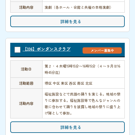
活動内容
演劇（各ホール・会館と共催の本格演劇）
詳細を見る
【336】ボンダンスクラブ
メンバー募集中
第２・４木曜15時15分〜16時15分（４〜９月は16
活動日
時45分迄)
活動範囲
堺区 中区 東区 西区 南区 北区
福祉施設などで民謡の踊りを演じる。地域の祭
りに参加する。福祉施設等で色んなジャンルの
活動内容
歌に合わせて踊りを披露し地域の祭りに盛り上
げ隊として参加。
詳細を見る