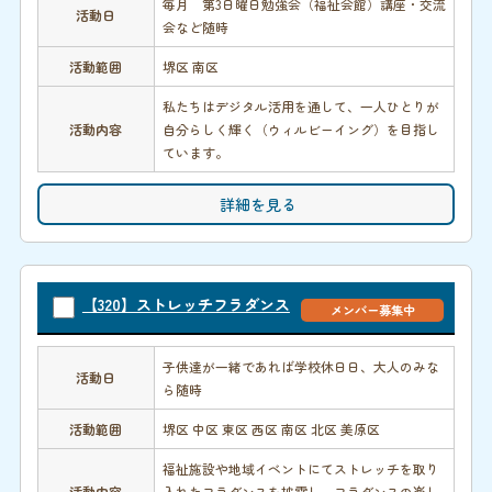
毎月 第3日曜日勉強会（福祉会館）講座・交流
活動日
会など随時
活動範囲
堺区 南区
私たちはデジタル活用を通して、一人ひとりが
活動内容
自分らしく輝く（ウィルビーイング）を目指し
ています。
詳細を見る
【320】ストレッチフラダンス
メンバー募集中
子供達が一緒であれば学校休日日、大人のみな
活動日
ら随時
活動範囲
堺区 中区 東区 西区 南区 北区 美原区
福祉施設や地域イベントにてストレッチを取り
活動内容
入れたフラダンスを披露し、フラダンスの楽し