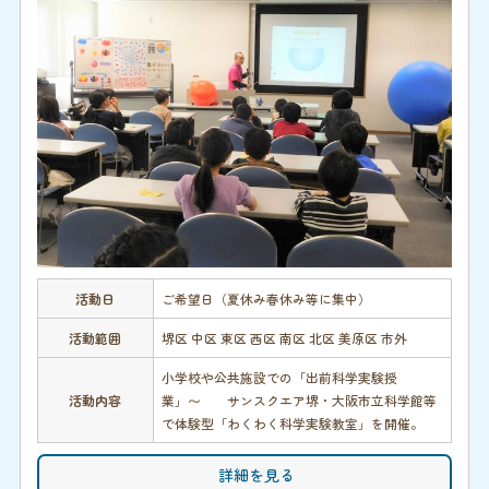
活動日
ご希望日（夏休み春休み等に集中）
活動範囲
堺区 中区 東区 西区 南区 北区 美原区 市外
小学校や公共施設での「出前科学実験授
活動内容
業」〜 サンスクエア堺・大阪市立科学館等
で体験型「わくわく科学実験教室」を開催。
詳細を見る