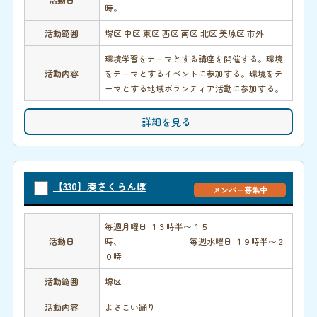
時。
活動範囲
堺区 中区 東区 西区 南区 北区 美原区 市外
環境学習をテーマとする講座を開催する。環境
活動内容
をテーマとするイベントに参加する。環境をテ
ーマとする地域ボランティア活動に参加する。
詳細を見る
【330】湊さくらんぼ
メンバー募集中
毎週月曜日 １３時半〜１５
活動日
時、 毎週水曜日 １９時半〜２
０時
活動範囲
堺区
活動内容
よさこい踊り