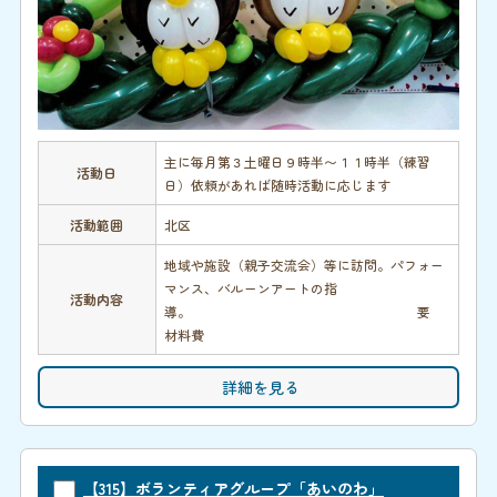
主に毎月第３土曜日９時半〜１１時半（練習
活動日
日）依頼があれば随時活動に応じます
活動範囲
北区
地域や施設（親子交流会）等に訪問。パフォー
マンス、バルーンアートの指
活動内容
導。 要
材料費
詳細を見る
【315】ボランティアグループ「あいのわ」