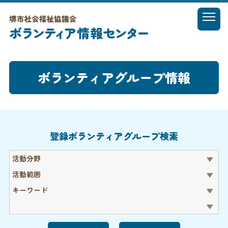
t
o
MENU
g
g
l
ボランティアグループ情報
e
n
a
v
i
g
登録ボランティアグループ検索
a
t
活動分野
i
o
活動範囲
n
キーワード