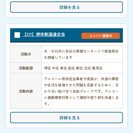
詳細を見る
【317】堺市断酒連合会
メンバー募集中
木・日以外に各区の保健センターにて断酒例会
活動日
を開催しています
活動範囲
堺区 中区 東区 西区 南区 北区 美原区
アルコール依存症当事者や家族が、共通の障害
や生活を破壊させた問題を克服するために、分
活動内容
かち合い助け合う自助グループです。アルコー
ル健康障害対策として講師や語り部を派遣しま
す。
詳細を見る