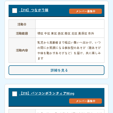
【318】つながり隊
メンバー募集中
活動日
活動範囲
堺区 中区 東区 西区 南区 北区 美原区 市外
乳児から高齢者まで幅広い集いへ出かけ、いつ
の間にか笑顔になる参加型のあそび（歌あそび
活動内容
や体を動かすあそびなど）を届け、共に楽しみ
ます
詳細を見る
【319】パソコンボランティアWing
メンバー募集中