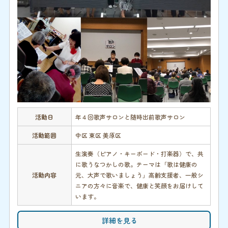
活動日
年４回歌声サロンと随時出前歌声サロン
活動範囲
中区 東区 美原区
生演奏（ピアノ・キーボード・打楽器）で、共
に歌うなつかしの歌。テーマは「歌は健康の
活動内容
元、大声で歌いましょう」高齢支援者、一般シ
ニアの方々に音楽で、健康と笑顔をお届けして
います。
詳細を見る