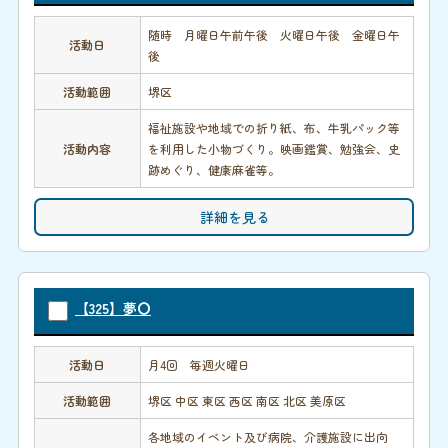
随時 月曜日午前午後 火曜日午後 金曜日午
活動日
後
活動範囲
堺区
福祉施設や地域での折り紙、布、牛乳パック等
活動内容
を利用した小物づくり。映画鑑賞、勉強会、史
跡めぐり、健康麻雀等。
詳細を見る
【325】夢〇
活動日
月4回 毎週火曜日
活動範囲
堺区 中区 東区 西区 南区 北区 美原区
各地域のイベント及び病院、介護施設に出向