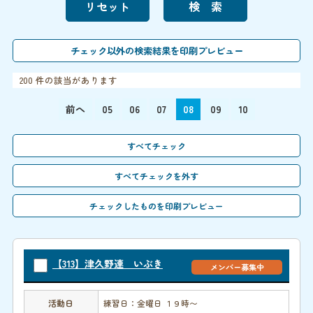
200 件の該当があります
前へ
05
06
07
08
09
10
【313】津久野連 いぶき
メンバー募集中
活動日
練習日：金曜日 １９時〜