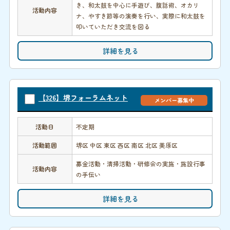
き、和太鼓を中心に手遊び、腹話術、オカリ
活動内容
ナ、やすき節等の演奏を行い、実際に和太鼓を
叩いていただき交流を図る
詳細を見る
【326】堺フォーラムネット
メンバー募集中
活動日
不定期
活動範囲
堺区 中区 東区 西区 南区 北区 美原区
募金活動・清掃活動・研修会の実施・施設行事
活動内容
の手伝い
詳細を見る