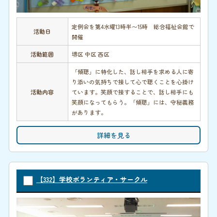
定例会を第4水曜13時半〜15時 総合福祉会館で
活動日
開催
活動範囲
堺区 中区 西区
「傾聴」に特化した、話し相手を求める人に寄
り添いの気持ちで接して心で聴くことを心掛け
活動内容
ています。笑顔で接することで、話し相手にも
笑顔になってもらう。「傾聴」には、守秘義務
があります。
詳細を見る
【332】学校ボランティア・サークル