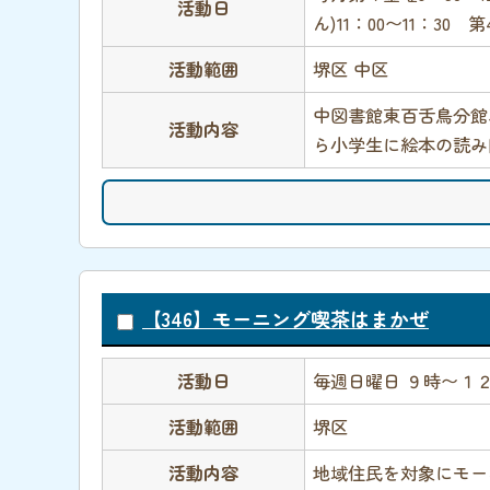
活動日
ん)11：00〜11：30 
活動範囲
堺区 中区
中図書館東百舌鳥分館
活動内容
ら小学生に絵本の読み
【346】モーニング喫茶はまかぜ
活動日
毎週日曜日 ９時〜１
活動範囲
堺区
活動内容
地域住民を対象にモー