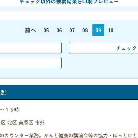
前へ
05
06
07
08
09
10
き'
〜１５時
南区 北区 美原区 市外
のカウンター業務。がんと健康の講演会等の協力・ほっとひと