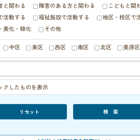
者と関わる
障害のある方と関わる
こどもと関
で活動する
福祉施設で活動する
地区・校区で
・美化・緑化
その他
中区
東区
西区
南区
北区
美原区
ックしたものを表示