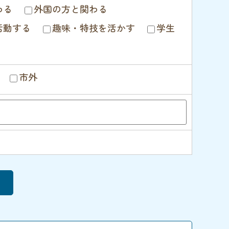
わる
外国の方と関わる
n
活動する
趣味・特技を活かす
学生
市外