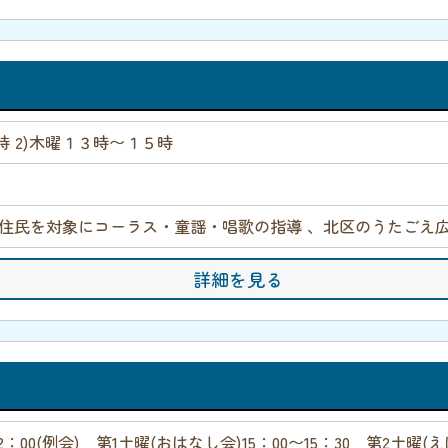
時 2)木曜１３時〜１５時
住民を対象にコーラス・童謡・唱歌の指導 、北区のうたごえ広
詳細を見る
2：00(例会) 第1土曜(おはなし会)15：00〜15：30 第2土曜