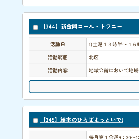
【344】新金岡コール・トワニー
活動日
1)土曜１３時半〜１６
活動範囲
北区
活動内容
地域会館において地域
【345】絵本のひろばよっといで!
毎月第１金曜9：30〜1