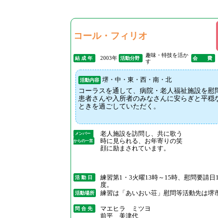
コール・フィリオ
趣味・特技を活か
2003年
結 成 年
活動分野
会 費
す
堺・中・東・西・南・北
活動内容
コーラスを通して、病院・老人福祉施設を慰
患者さんや入所者のみなさんに安らぎと平穏
ときを過ごしていただく。
老人施設を訪問し、共に歌う
メンバー
時に見られる、お年寄りの笑
からの一言
顔に励まされています。
練習第1・3火曜13時～15時、慰問要請日
活 動 日
度。
練習は「あいおい荘」慰問等活動先は堺
活動場所
マエヒラ ミツヨ
問 合 先
前平 美津代