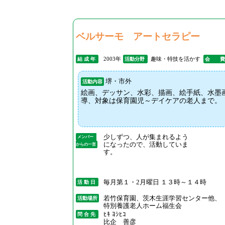
ベルサーモ アートセラピー
2003年
趣味・特技を活かす
結 成 年
活動分野
会 
堺・市外
活動内容
絵画、デッサン、水彩、描画、絵手紙、水墨
導、対象は保育園児～デイケアの老人まで。
少しずつ、人が集まれるよう
メンバー
になったので、活動していま
からの一言
す。
毎月第１・2月曜日 １３時～１４時
活 動 日
若竹保育園、茨木生涯学習センター他、
活動場所
特別養護老人ホーム福生会
ﾋｷ ﾖｼﾋｺ
問 合 先
比企 善彦