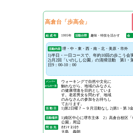
高倉台「歩高会」
1995年
趣味・特技を活かす
結 成 年
活動分野
会
堺・中・東・西・南・北・美原・市外
活動内容
1)半日・一日コースで、年約10回の歩こう
2)月2回「いのしし公園」の清掃活動 第1・
日9：00-10：00
ウォーキングで自然や文化に
メンバー
触れながら、地域のみなさん
からの一言
の健康増進を目的としていま
す。老若男女を問わず、地域
のみなさんの参加をお待ちし
ております。
1)第2日曜７～９月活動なし 2)第1・第 3
活 動 日
1)南区中心に堺市主体 2）高倉台校区
活動場所
公園」周辺
ｵｵｼﾏ ﾖｼﾛｳ
問 合 先
大島 義朗