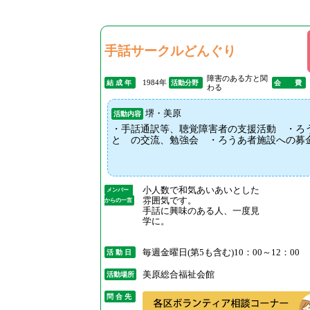
手話サークルどんぐり
障害のある方と関
1984年
結 成 年
活動分野
会 費
わる
堺・美原
活動内容
・手話通訳等、聴覚障害者の支援活動 ・ろ
と の交流、勉強会 ・ろうあ者施設への募
小人数で和気あいあいとした
メンバー
雰囲気です。
からの一言
手話に興味のある人、一度見
学に。
毎週金曜日(第5も含む)10：00～12：0
活 動 日
美原総合福祉会館
活動場所
問 合 先