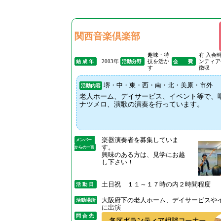
関西音楽倶楽部
趣味・特
有 入会
2003年
技を活か
ンティア
結 成 年
活動分野
会 費
す
徴収
堺・中・東・西・南・北・美原・市外
活動内容
老人ホーム、デイサービス、イベント等で、
ナツメロ、演歌の演奏を行っています。
楽器演奏者を募集していま
メンバー
す。
からの一言
興味のある方は、見学にお越
し下さい！
土日祝 １１～１７時の内２時間程度
活 動 日
大阪府下の老人ホーム、デイサービスや
活動場所
に出演
問 合 先