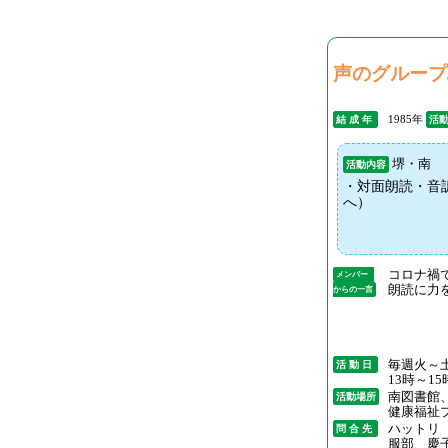
声のグループ
1985年
結 成 年
活
堺・南
活動内容
・対面朗読・音
へ）
コロナ禍
メンバー
朗読に力
からの一言
毎週火～
活 動 日
13時～15
南図書館
活動場所
健康福祉
ハットリ
問 合 先
服部 慶