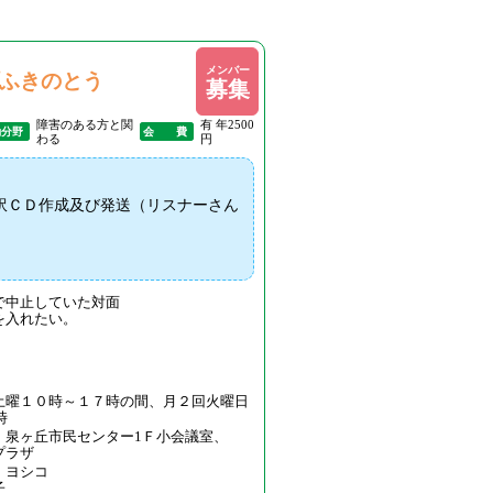
メンバー
ふきのとう
募集
障害のある方と関
有 年2500
動分野
会 費
わる
円
訳ＣＤ作成及び発送（リスナーさん
で中止していた対面
を入れたい。
土曜１０時～１７時の間、月２回火曜日
時
、泉ヶ丘市民センター1Ｆ小会議室、
プラザ
 ヨシコ
子