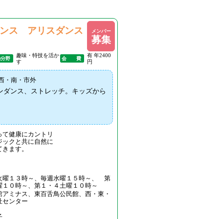
ンス アリスダンス
メンバー
募集
趣味・特技を活か
有 年2400
動分野
会 費
す
円
西・南・市外
ンダンス、ストレッチ。キッズから
って健康にカントリ
ジックと共に自然に
てきます。
火曜１３時～、毎週水曜１５時～、 第
曜１０時～、第１・４土曜１０時～
館アミナス、東百舌鳥公民館、西・東・
祉センター
子