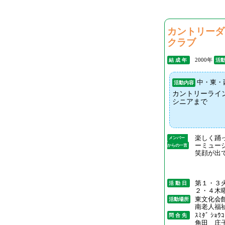
カントリーダ
クラブ
2000年
結 成 年
活
中・東・
活動内容
カントリーライ
シニアまで
楽しく踊
メンバー
ーミュー
からの一言
笑顔が出
第１・３
活 動 日
２・４木
東文化会
活動場所
南老人福
ｽﾐﾀﾞ ｼｮｳｺ
問 合 先
角田 庄