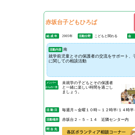
赤坂台子どもひろば
2005年
こどもと関わる
結 成 年
活動分野
会
南
活動内容
就学前児童とその保護者の交流をサポート、
に関しての相談活動
未就学の子どもとその保護者
メンバー
と一緒に楽しい時間を過ごし
からの一言
ましょう。
毎週月～金曜１０時～１２時半/１４時半
活 動 日
赤坂台２－５－１４ 近隣センター内
活動場所
問 合 先