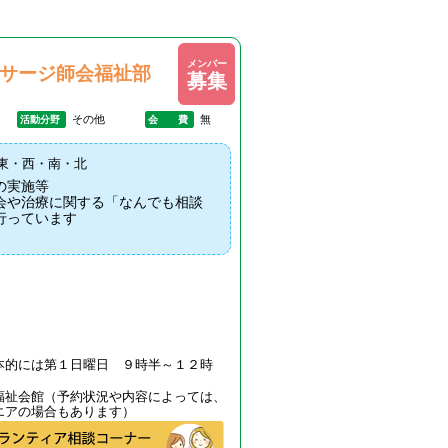
メンバー
サージ師会福祉部
募集
その他
無
活動分野
会 費
東・西・南・北
リ研修会の実施等
会や治療に関する「なんでも相談
行っています
本的には第１日曜日 ９時半～１２時
福祉会館（予約状況や内容によっては、
エアの場合もあります）