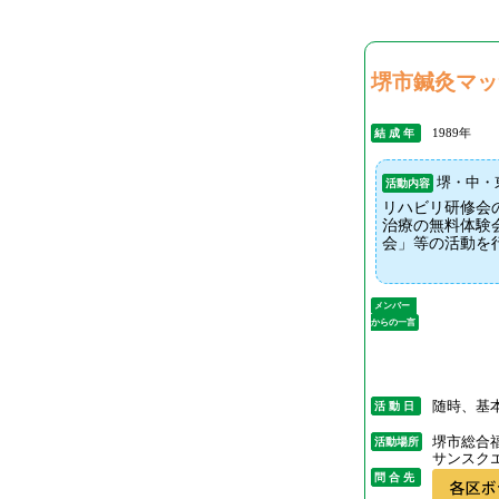
堺市鍼灸マッ
1989年
結 成 年
堺・中・
活動内容
リハビ
治療の無料体験
会」等の活動を
メンバー
からの一言
随時、基
活 動 日
堺市総合
活動場所
サンスク
問 合 先