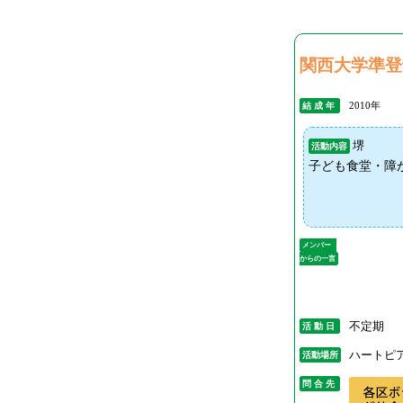
関西大学準登
2010年
結 成 年
堺
活動内容
子ども食堂・障
メンバー
からの一言
不定期
活 動 日
ハートピ
活動場所
問 合 先