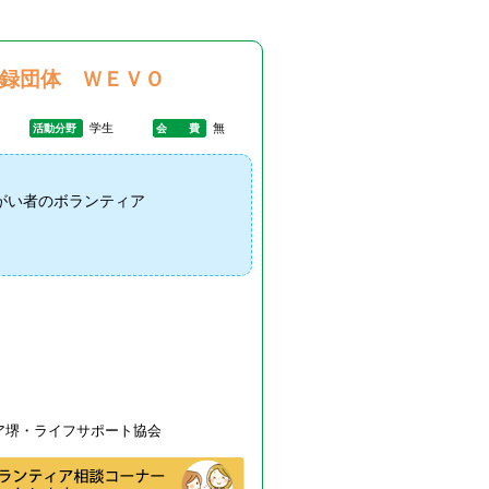
録団体 ＷＥＶＯ
学生
無
活動分野
会 費
がい者のボランティア
ア堺・ライフサポート協会