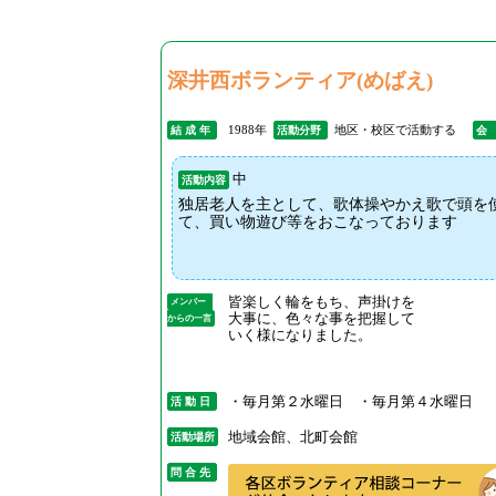
深井西ボランティア(めばえ)
1988年
地区・校区で活動する
結 成 年
活動分野
会
中
活動内容
独居老人を主として、歌体操やかえ歌で頭を
て、買い物遊び等をおこなっております
皆楽しく輪をもち、声掛けを
メンバー
大事に、色々な事を把握して
からの一言
いく様になりました。
・毎月第２水曜日 ・毎月第４水曜日
活 動 日
地域会館、北町会館
活動場所
問 合 先