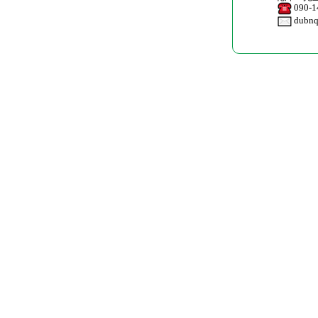
090-1
dubn