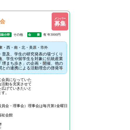
メンバー
会
募集
その他
有 年3000円
活動分野
会 費
東・西・南・北・美原・市外
・普及、学生の研究発表の場づくり
施、学生や留学生を対象に伝統産業
「堺まち歩き」の企画・開催、他の
関との連携による活動理念の啓発等
に会員になっていた
会活動を充実させて
を広げていきたいと
ます。
役員会・理事会）理事会は毎月第1金曜日
福祉会館
ｻ
正