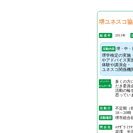
堺ユネスコ協
2011年
結 成 年
堺・中・
活動内容
堺学検定の実施
やアドバイス実
体験や講演会・
ユネスコ関係機
多くの方
メンバー
だき委員
からの一言
活動の輪
思ってい
不定期（
活 動 日
18～20時
堺市総合
活動場所
ﾊﾅｻﾞﾜ ﾐﾂﾏ
問 合 先
花澤 光