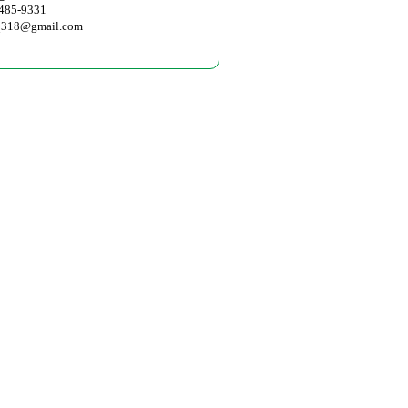
485-9331
q318@gmail.com