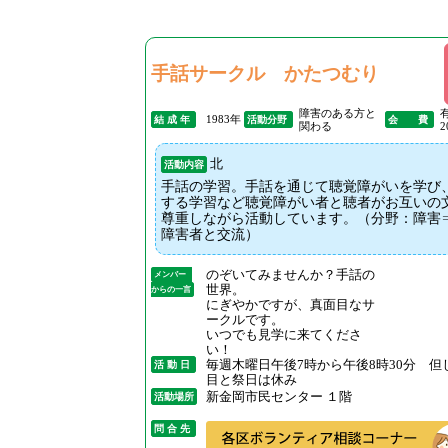
手話サークル かたつむり
障害のある方と
1983年
結 成 年
活動分野
会 費
関わる
2
北
活動内容
手話の学習。手話を通じて聴覚障がいを学び
する学習など聴覚障がい者と聴者がお互いの
尊重しながら活動しています。（分野：障害
障害者と交流）
のぞいてみませんか？手話の
メンバー
世界。
からの一言
にぎやかですが、真面目なサ
ークルです。
いつでも見学に来てくださ
い！
毎週木曜日午後7時から午後8時30分 但
活 動 日
目と祭日は休み
新金岡市民センター １階
活動場所
問 合 先