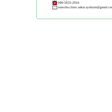
090-5655-2916
omocha.clinic.sakai.syukuin@gmail.c