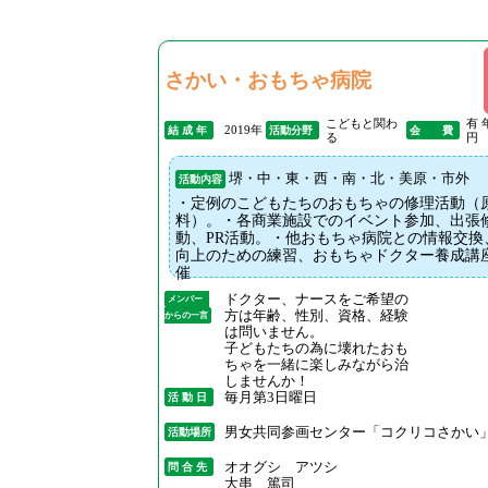
さかい・おもちゃ病院
こどもと関わ
有 
2019年
結 成 年
活動分野
会 費
る
円
堺・中・東・西・南・北・美原・市外
活動内容
・定例のこどもたちのおもちゃの修理活動（
料）。・各商業施設でのイベント参加、出張
動、PR活動。・他おもちゃ病院との情報交換
向上のための練習、おもちゃドクター養成講
催
ドクター、ナースをご希望の
メンバー
方は年齢、性別、資格、経験
からの一言
は問いません。
子どもたちの為に壊れたおも
ちゃを一緒に楽しみながら治
しませんか！
毎月第3日曜日
活 動 日
男女共同参画センター「コクリコさかい
活動場所
オオグシ アツシ
問 合 先
大串 篤司