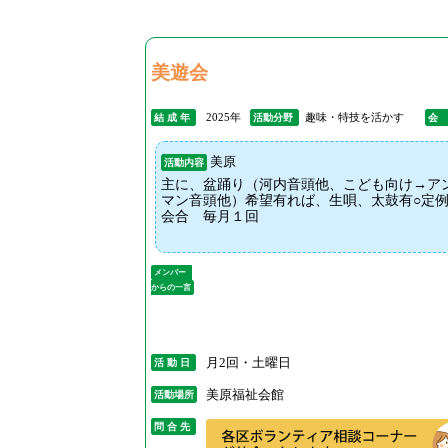
美遊会
2025年
趣味・特技を活かす
結 成 年
活動分野
会
美原
活動内容
主に、盆踊り（河内音頭他、こども向け→ア
マン音頭他）希望有れば、生唄、太鼓有○定
会合 毎月１回
メンバー
からの一言
月2回・土曜日
活 動 日
美原福祉会館
活動場所
問 合 先