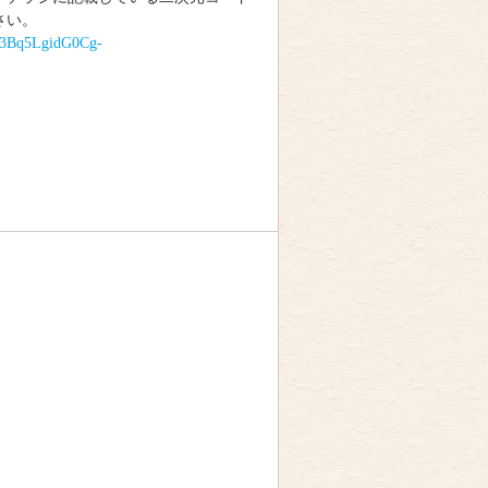
さい。
uF3Bq5LgidG0Cg-