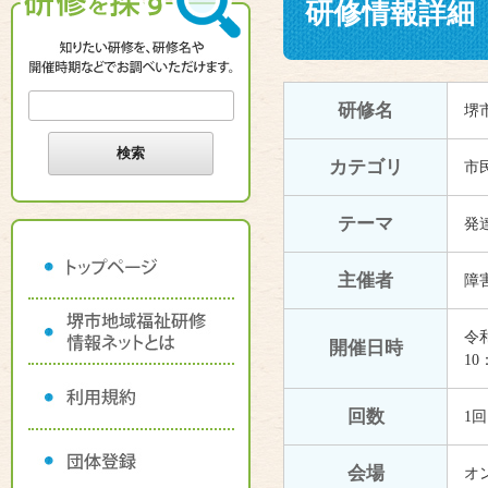
研修情報詳細
研修名
堺
カテゴリ
市
テーマ
発
主催者
障
令和
開催日時
10
回数
1回
会場
オ