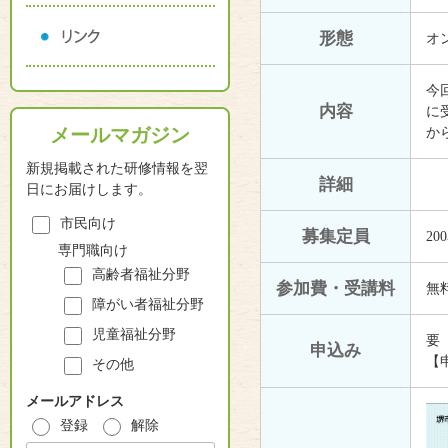
形態
オ
今
内容
に
メールマガジン
か
新規掲載された研修情報を翌
詳細
日にお届けします。
市民向け
募集定員
20
専門職向け
高齢者福祉分野
参加費・受講料
無
障がい者福祉分野
児童福祉分野
要
申込み
【
その他
メールアドレス
登録
解除