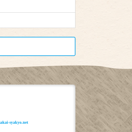
akai-syakyo.net