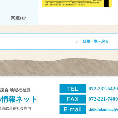
関連HP
← 研修一覧へ戻る
072-232-5420
議会 地域福祉課
修情報ネット
072-221-7409
1 堺市総合福祉会館内
chiikifukushika@s