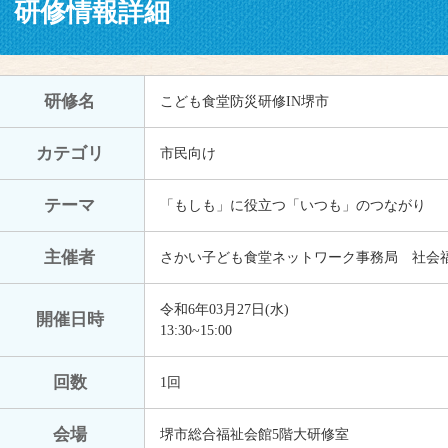
研修情報詳細
研修名
こども食堂防災研修IN堺市
カテゴリ
市民向け
テーマ
「もしも」に役立つ「いつも」のつながり
主催者
さかい子ども食堂ネットワーク事務局 社会
令和6年03月27日(水)
開催日時
13:30~15:00
回数
1回
会場
堺市総合福祉会館5階大研修室