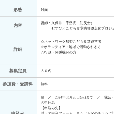
形態
対面
講師：久保井 千勢氏（防災士）
内容
むすびえこども食堂防災拠点化プロジ
☆ネットワーク加盟こども食堂運営者
☆ボランティア・地域で活動される方
詳細
☆行政・関係機関の方
募集定員
５０名
参加費・受講料
無料
要 ／ 2024年03月26日(火)まで ／ 電話
の申込み
【申込み先】
申込み
以下の申込フォーム、または下記のチラシに