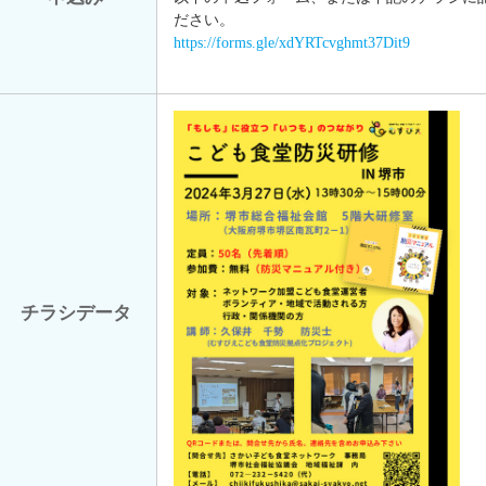
ださい。
https://forms.gle/xdYRTcvghmt37Dit9
チラシデータ