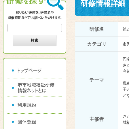
研修情報詳細
研修名
第
カテゴリ
市
円
さ
今
テーマ
職
子
ど
さ
主催者
域