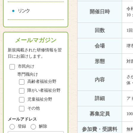
令和
開催日時
10
回数
1回
メールマガジン
会場
堺
新規掲載された研修情報を翌
日にお届けします。
形態
対
市民向け
専門職向け
さ
内容
高齢者福祉分野
体・
障がい者福祉分野
詳細
ア
児童福祉分野
その他
募集定員
10
メールアドレス
登録
解除
参加費・受講料
無