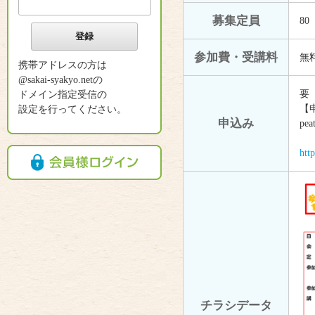
募集定員
80
参加費・受講料
無
携帯アドレスの方は
@sakai-syakyo.netの
要 
ドメイン指定受信の
【
設定を行ってください。
申込み
p
htt
チラシデータ