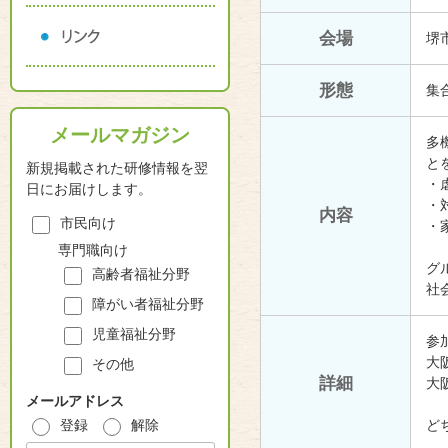
会場
堺
形態
集
メールマガジン
多
と
新規掲載された研修情報を翌
・
日にお届けします。
・
内容
市民向け
・
専門職向け
グ
高齢者福祉分野
社
障がい者福祉分野
児童福祉分野
参
大
その他
詳細
大
メールアドレス
ど
登録
解除