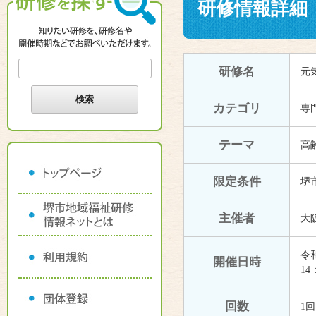
研修情報詳細
研修名
元
カテゴリ
専
テーマ
高
限定条件
堺
主催者
大
令和
開催日時
14
回数
1回