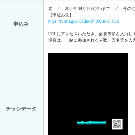
要 ／ 2025年09月12日(金)まで ／ その他
【申込み先】
https://forms.gle/8CChM8V3X1uvsTTL6
申込み
URLにアクセスいただき、必要事項を入力し
場合は、一緒に参加される人数・氏名等を入
チラシデータ