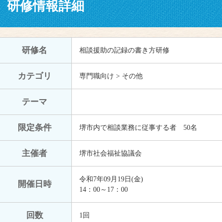
研修情報詳細
研修名
相談援助の記録の書き方研修
カテゴリ
専門職向け > その他
テーマ
限定条件
堺市内で相談業務に従事する者 50名
主催者
堺市社会福祉協議会
令和7年09月19日(金)
開催日時
14：00～17：00
回数
1回