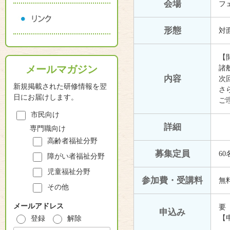
会場
フ
形態
対
【
メールマガジン
諸
内容
次
新規掲載された研修情報を翌
さ
日にお届けします。
ご
市民向け
詳細
専門職向け
高齢者福祉分野
募集定員
6
障がい者福祉分野
児童福祉分野
参加費・受講料
無
その他
メールアドレス
要
申込み
【
登録
解除