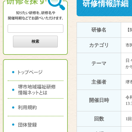
研修情報詳細
研修名
【
カテゴリ
市
日
テーマ
か
主催者
堺
令和
開催日時
13:
回数
1回