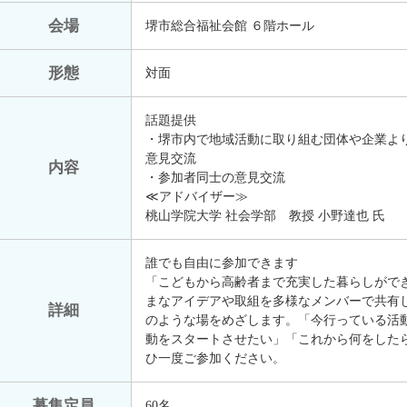
会場
堺市総合福祉会館 ６階ホール
形態
対面
話題提供
・堺市内で地域活動に取り組む団体や企業よ
意見交流
内容
・参加者同士の意見交流
≪アドバイザー≫
桃山学院大学 社会学部 教授 小野達也 氏
誰でも自由に参加できます
「こどもから高齢者まで充実した暮らしがで
まなアイデアや取組を多様なメンバーで共有
詳細
のような場をめざします。「今行っている活
動をスタートさせたい」「これから何をした
ひ一度ご参加ください。
募集定員
60名