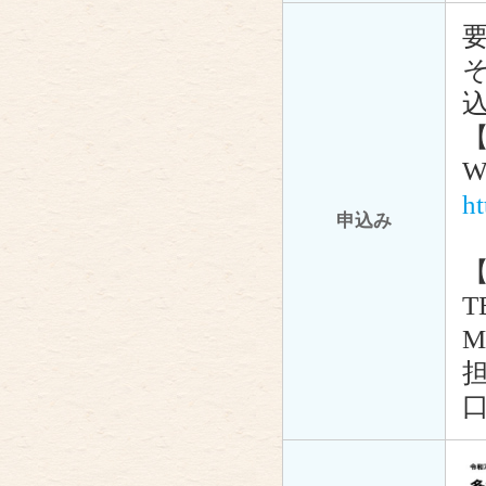
要
h
申込み
T
M