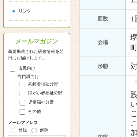
1
回数
メールマガジン
会場
町
新規掲載された研修情報を翌
日にお届けします。
形態
市民向け
専門職向け
高齢者福祉分野
障がい者福祉分野
児童福祉分野
その他
メールアドレス
登録
解除