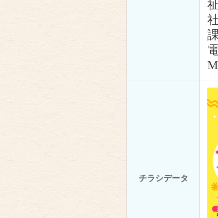
電
M
チラシデータ