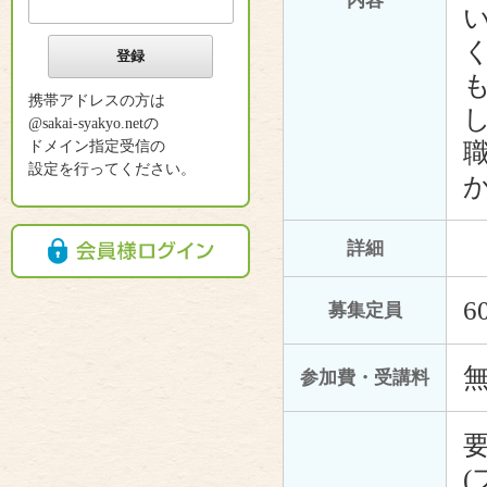
内容
携帯アドレスの方は
@sakai-syakyo.netの
ドメイン指定受信の
設定を行ってください。
詳細
6
募集定員
参加費・受講料
要