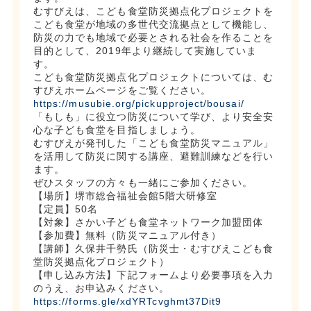
むすびえは、こども食堂防災拠点化プロジェクトを
こども食堂が地域の多世代交流拠点として機能し、
防災の力でも地域で必要とされる社会を作ることを
目的として、2019年より継続して実施していま
す。
こども食堂防災拠点化プロジェクトについては、む
すびえホームページをご覧ください。
https://musubie.org/pickupproject/bousai/
「もしも」に役立つ防災について学び、より安全安
心な子ども食堂を目指しましょう。
むすびえが発刊した「こども食堂防災マニュアル」
を活用して防災に関する講座、避難訓練などを行い
ます。
ぜひスタッフの方々も一緒にご参加ください。
【場所】堺市総合福祉会館5階大研修室
【定員】50名
【対象】さかい子ども食堂ネットワーク加盟団体
【参加費】無料（防災マニュアル付き）
【講師】久保井千勢氏（防災士・むすびえこども食
堂防災拠点化プロジェクト）
【申し込み方法】下記フォームより必要事項を入力
のうえ、お申込みください。
https://forms.gle/xdYRTcvghmt37Dit9