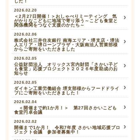
した！
2026.02.20
＜2月27日開催！＞おしゃべりミーティング 気
がかりなこどもに地域で寄り添う～こども食堂と
関係機関をつなぐ支援のかたち～
2026.02.06
株式会社三井住友銀行 南海エリア・堺支店・堺法
人エリア・堺ローンプラザ・大阪南法人営業部様
からご寄附をいただきました
2026.02.05
公益財団法人 オリックス宮内財団「さかい子ど
も食堂」応援プロジェクト２０２６年度助成のお
知らせ
2026.02.05
ダイキン工業労働組合 堺支部様からフードドライ
ブにご寄附をいただきました！
2026.02.04
＜開催まで約1か月！＞ 第27回さかいこども
食堂円卓会議
2026.02.02
開催まで1か月！ 令和7年度 さかい地域応援プロ
ジェクト会議 参加者募集中！