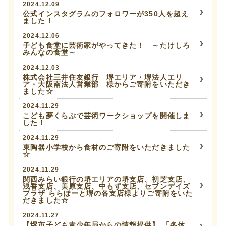
2024.12.09
公式インスタグラムのフォロワーが350人を超え
ました！
2024.12.06
子ども食堂に芸術家がやってきた！ ～たけしろ
みんなの食堂～
2024.12.03
株式会社三井住友銀行 堺エリア・堺法人エリ
ア・大阪南法人営業部 様からご寄附をいただき
ました☆
2024.11.29
こども夢くらぶで芸術ワークショップを開催しま
した！
2024.11.29
東陶器小学校から食材のご寄附をいただきました
☆
2024.11.29
関西みらい銀行の堺エリアの堺支店、初芝支店、
浅香支店、美原支店、中もず支店、セブンデイズ
プラザ ららぽーと堺の各支店様よりご寄附をいた
だきました☆
2024.11.27
【堺市子ども青少年局からの情報提供】 「冬休