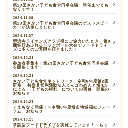
第23回さかい子ども食堂円卓会議 開催までまも
なくです！
2024.11.08
第23回さかい子ども食堂円卓会議のゲストスピー
カーが決定しました！
2024.11.07
堺浜寺ライオンズクラブ様にご協力いただき、第8
回笑顔あふれるドッジボール大会でフードドライ
ブに多くのご寄附を頂きました！
2024.10.31
参加者募集中！第23回さかい子ども食堂円卓会議
を開催します！
2024.10.31
さかい子ども食堂ネットワーク 令和6年度第2回
研修 特定非営利活動法人えんぱわめんと堺/ES
による 「子どもの権利」についての研修 開催の
お知らせ
2024.10.21
＜まもなく開催！＞令和6年度堺市地域福祉フォー
ラム お知らせ
2024.10.15
常設型フードドライブを実施しています！～もっ