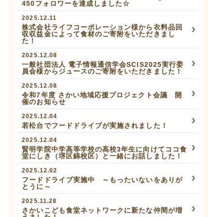
450フォロワーを達成しました☆
2025.12.11
株式会社ライフコーポレーション様から衣料品回
収収益金によって食材のご寄附をいただきまし
た！
2025.12.08
一般社団法人 電子情報通信学会SCIS2025実行委
員会様からジュースのご寄附をいただきました！
2025.12.08
令和7年度 さかい地域応援プロジェクト会議 開
催のお知らせ
2025.12.04
若松台でフードドライブが実施されました！
2025.12.04
賢明学院中学高等学校の高校3年生に向けてココ食
堂にしき（堺区錦校区）と一緒にお話しました！
2025.12.02
フードドライブ実施中 ～もったいないをありが
とうに～
2025.11.28
さかいこども食堂ネットワークに新たな仲間が増
えました！