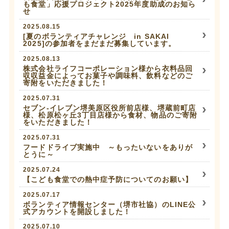
も食堂」応援プロジェクト2025年度助成のお知ら
せ
2025.08.15
[夏のボランティアチャレンジ in SAKAI
2025]の参加者をまだまだ募集しています。
2025.08.13
株式会社ライフコーポレーション様から衣料品回
収収益金によってお菓子や調味料、飲料などのご
寄附をいただきました！
2025.07.31
セブン‐イレブン堺美原区役所前店様、堺蔵前町店
様、松原松ヶ丘3丁目店様から食材、物品のご寄附
をいただきました！
2025.07.31
フードドライブ実施中 ～もったいないをありが
とうに～
2025.07.24
【こども食堂での熱中症予防についてのお願い】
2025.07.17
ボランティア情報センター（堺市社協）のLINE公
式アカウントを開設しました！
2025.07.10