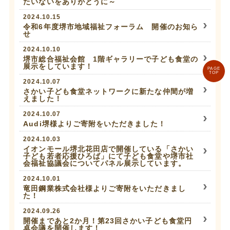
たいないをありがとうに～
2024.10.15
令和6年度堺市地域福祉フォーラム 開催のお知ら
せ
2024.10.10
堺市総合福祉会館 1階ギャラリーで子ども食堂の
展示をしています！
PAGE
TOP
2024.10.07
さかい子ども食堂ネットワークに新たな仲間が増
えました！
2024.10.07
Audi堺様よりご寄附をいただきました！
2024.10.03
イオンモール堺北花田店で開催している「さかい
子ども若者応援ひろば」にて子ども食堂や堺市社
会福祉協議会についてパネル展示しています。
2024.10.01
竜田鋼業株式会社様よりご寄附をいただきまし
た！
2024.09.26
開催まであと2か月！第23回さかい子ども食堂円
卓会議を開催します！