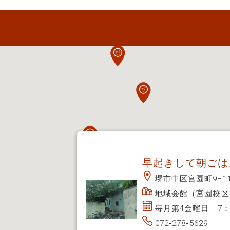
早起きして朝ごは
堺市中区宮園町9−1
地域会館（宮園校区
毎月第4金曜日 7：0
072‐278‐5629