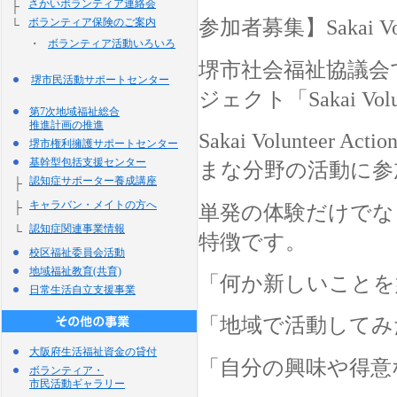
さかいボランティア連絡会
├
ボランティア保険のご案内
参加者募集】Sakai 
└
・
ボランティア活動いろいろ
堺市社会福祉協議会で
堺市民活動サポートセンター
ジェクト「Sakai V
第7次地域福祉総合
推進計画の推進
Sakai Volun
堺市権利擁護サポートセンター
基幹型包括支援センター
まな分野の活動に参
認知症サポーター養成講座
├
キャラバン・メイトの方へ
├
単発の体験だけでな
認知症関連事業情報
└
特徴です。
校区福祉委員会活動
地域福祉教育(共育)
「何か新しいことを
日常生活自立支援事業
「地域で活動してみ
大阪府生活福祉資金の貸付
「自分の興味や得意
ボランティア・
市民活動ギャラリー