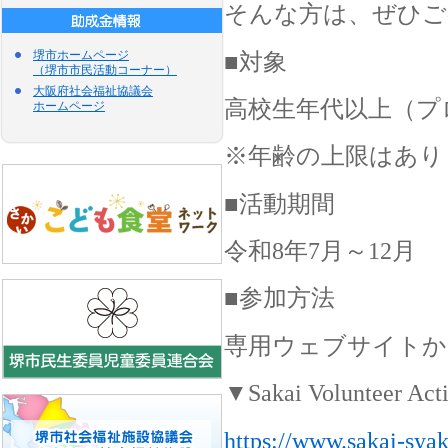
そんな方は、ぜひご
堺市ホームページ
■対象
（堺市市民活動コーナー）
大阪府社会福祉協議会
高校生年代以上（プ
ホームページ
※年齢の上限はあり
■活動期間
令和8年7月～12月
■参加方法
専用ウェブサイトか
▼Sakai Voluntee
https://www.sakai-syak